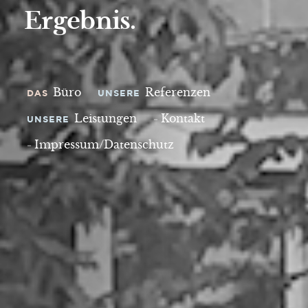
Ergebnis.
Büro
Referenzen
DAS
UNSERE
Leistungen
Kontakt
UNSERE
–
Impressum/Datenschutz
–